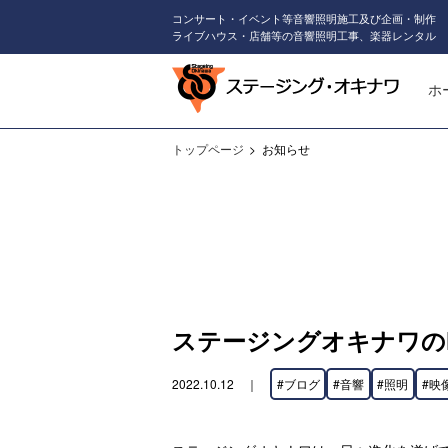
コンサート・イベント等音響照明施工及び企画・制作
ライブハウス・店舗等の音響照明工事、楽器レンタル
ホ
トップページ
お知らせ
ステージングオキナワの
2022.10.12 ｜
#ブログ
#音響
#照明
#映